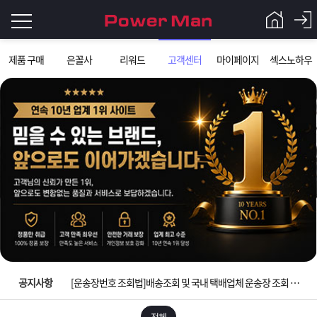
로
제품 구매
은꼴사
리워드
고객센터
마이페이지
섹스노하우
그
로
그
인
인
회
이
원
가
필
입
Q&A
요
파
입금확인이 안되는 상황을 대비해 꼭 입금후 고객센터 연락바랍니다.
합
워
제
[2026구정 연휴]설 연휴 배송 및 휴무 안내
니
맨
품
은
다.
공지사항
[운송장번호 조회법]배송조회 및 국내 택배업체 운송장 조회 하는법
[ios앱 오픈]아이폰 고객 앱설치 가능합니다.
전체