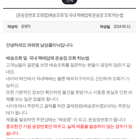
은?
구
꼴
섹
[무인택배함 이용 안내] 집 밖에 주소로 택배 받기
[운송장번호 조회법]배송조회 및 국내 택배업체 운송장 조회 하는법
매
사
스
고
운영자
2024-09-12
작성자
작성일
입금확인이 안되는 상황을 대비해 꼭 입금후 고객센터 연락바랍니다.
노
객
마
[2026구정 연휴]설 연휴 배송 및 휴무 안내
안녕하세요 파워맨 남성클리닉입니다.
하
센
이
주
배송조회 및 국내 택배업체 운송장 조회 하는법
고객님들의 질문을 보면 배송조회를 질문하는 분들이 굉장히 많은거 같
우
터
페
문
네요.
네이버 메인에서 국내택배는 물론 해외직구까지도 간단하게 조회가 가
이
조
능하고,
또한 기본적인 정보만 확인하면 물건을 못받거나, 이동중 분실로 인한 피
해를 보는 일은 없을듯 합니다.
지
회
사이트에서 주문하고 결제를 하면 결제완료(배송준비중)이라는 주문상
태가 됩니다.
제품을 발송하면 주문상태는 "배송중" 이 되고, 운송장번호가 뜹니다.
중요한건 가끔 송장번호만 띄우고, 실제 제품을 발송하지 않는 경우가 있
습니다.