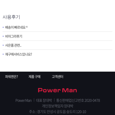
사용후기
배송이 빠르네요 ^
비아그라후기
사은품 관련..
재구매서비스있나요?
파워맨은?
제품 구매
고객센터
Power Man
대표 장대박
통신판매업신고번호 2020-0478
개인정보책임자 장대박
주소 : 경기도 안성시 공도읍 숭도리 120-10