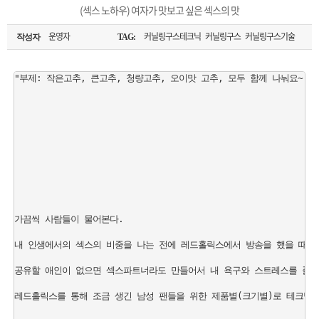
은?
구
꼴
섹
(섹스 노하우) 여자가 맛보고 싶은 섹스의 맛
[무인택배함 이용 안내] 집 밖에 주소로 택배 받기
매
사
스
고
운영자
커닐링구스테크닉 커닐링구스 커닐링구스기술
작성자
TAG:
입금확인이 안되는 상황을 대비해 꼭 입금후 고객센터 연락바랍니다.
노
객
마
"부제: 작은고추, 큰고추, 청량고추, 오이맛 고추, 모두 함께 나눠요~

[2026구정 연휴]설 연휴 배송 및 휴무 안내
하
센
이
주
우
터
페
문
이
조
가끔씩 사람들이 물어본다.

지
회
내 인생에서의 섹스의 비중을 나는 전에 레드홀릭스에서 방송을 했을 때도 
공유할 애인이 없으면 섹스파트너라도 만들어서 내 욕구와 스트레스를 풀었다
레드홀릭스를 통해 조금 생긴 남성 팬들을 위한 제품별(크기별)로 테크닉을