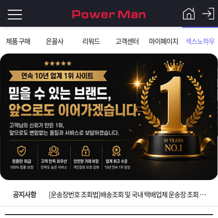
로
제품 구매
은꼴사
리워드
고객센터
마이페이지
섹스노하우
그
로
그
인
인
회
이
원
가
필
입
Q&A
요
파
입금확인이 안되는 상황을 대비해 꼭 입금후 고객센터 연락바랍니다.
합
워
제
[2026구정 연휴]설 연휴 배송 및 휴무 안내
니
맨
품
은
다.
공지사항
[운송장번호 조회법]배송조회 및 국내 택배업체 운송장 조회 하는법
[ios앱 오픈]아이폰 고객 앱설치 가능합니다.