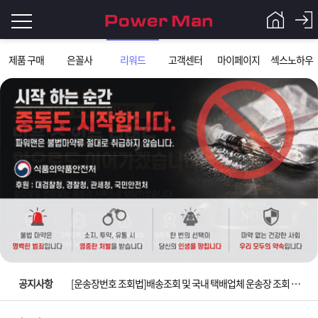
로
제품 구매
은꼴사
리워드
고객센터
마이페이지
섹스노하우
그
로
그
인
인
회
이
원
가
필
입
Q&A
요
파
입금확인이 안되는 상황을 대비해 꼭 입금후 고객센터 연락바랍니다.
합
워
제
[2026구정 연휴]설 연휴 배송 및 휴무 안내
니
맨
품
은
다.
공지사항
[운송장번호 조회법]배송조회 및 국내 택배업체 운송장 조회 하는법
[ios앱 오픈]아이폰 고객 앱설치 가능합니다.