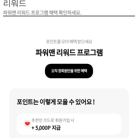
은?
구
꼴
섹
리워드
파워맨 리워드 프로그램 해택 확인하세요.
[무인택배함 이용 안내] 집 밖에 주소로 택배 받기
매
사
스
고
입금확인이 안되는 상황을 대비해 꼭 입금후 고객센터 연락바랍니다.
노
객
마
포인트를 모아 해택 받으세요
[2026구정 연휴]설 연휴 배송 및 휴무 안내
하
센
이
주
파워맨
리워드 프로그램
우
터
페
문
오직 정회원만을 위한 혜택
이
조
포인트는 이렇게 모을 수 있어요 !
지
회
추천인 크드로 회원가입 시
+ 5,000P 지급