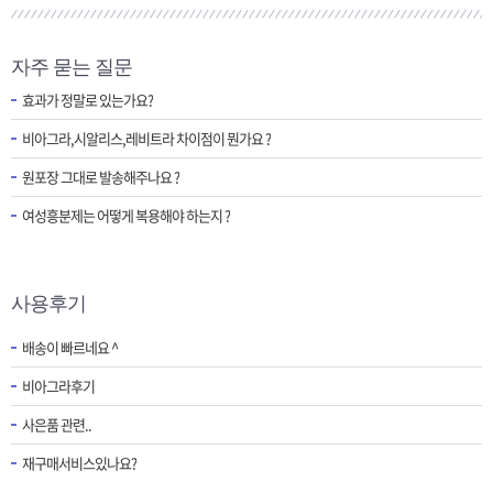
[제품 가격인하] 2018년 가격인하 안내
자주 묻는 질문
[제헌절]7월17일 제헌절 택배사 휴무안내
효과가 정말로 있는가요?
비아그라,시알리스,레비트라 차이점이 뭔가요 ?
원포장 그대로 발송해주나요 ?
여성흥분제는 어떻게 복용해야 하는지 ?
사용후기
배송이 빠르네요 ^
비아그라후기
사은품 관련..
재구매서비스있나요?