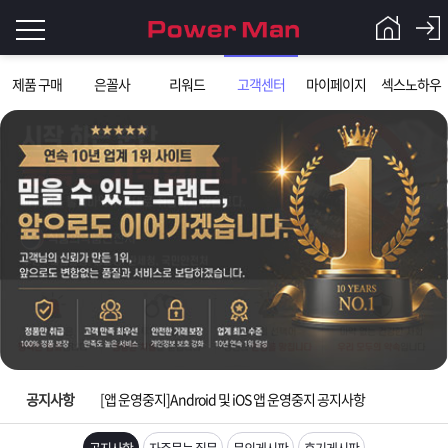
로
제품 구매
은꼴사
리워드
고객센터
마이페이지
섹스노하우
그
로
그
인
인
회
이
원
가
필
입
Q&A
요
파
[제품 가격인하] 2018년 가격인하 안내
합
워
제
[제헌절]7월17일 제헌절 택배사 휴무안내
니
맨
품
은
다.
공지사항
[앱 운영중지]Android 및 iOS 앱 운영중지 공지사항
[2026 노동절 휴무안내] 5월1일 노동절 휴무 안내
공지사항
자주묻는 질문
문의게시판
후기게시판