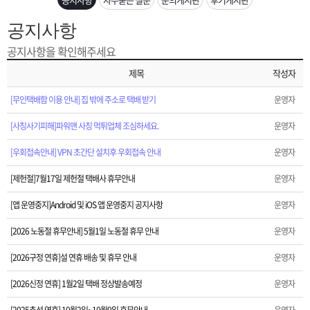
은?
구
꼴
섹
공지사항
[2026구정 연휴]설 연휴 배송 및 휴무 안내
매
사
스
고
공지사항을 확인해주세요
[2026신정 연휴] 1월2일 택배 정상발송예정
제목
작성자
노
객
마
[2025추석 연휴] 10월2일~10월9일 휴무안내
[무인택배함 이용 안내] 집 밖에 주소로 택배 받기
운영자
하
센
이
주
[사칭사기피해]파워맨 사칭 먹튀업체 조심하세요.
운영자
[광복정]광복 80주년을 맞이하여
우
터
페
문
[우회접속안내] VPN 초간단 설치후 우회접속 안내
운영자
[택배없는날]2025년 택배 없는날 택배휴무 안내
[제헌절]7월17일 제헌절 택배사 휴무안내
운영자
이
조
[2025년 신제품] 비닉스 50mg 재고 확보했습니다.
[앱 운영중지]Android 및 iOS 앱 운영중지 공지사항
운영자
지
회
[2026 노동절 휴무안내] 5월1일 노동절 휴무 안내
[폭설 택배지연]11월26일 폭설로 인한 택배 지연안내
운영자
[2026구정 연휴]설 연휴 배송 및 휴무 안내
운영자
[재구매 사은품 따불]정회원 재구매시 사은품 따불로 증정해드립니다.
[2026신정 연휴] 1월2일 택배 정상발송예정
운영자
[운송장번호 조회법]배송조회 및 국내 택배업체 운송장 조회 하는법