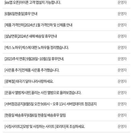
[ios앱 오픈]아이폰 고객 앱설치 가능합니다.
운영자
[섹스 노하우]섹스에 대한 노하우들 정리했습니다.
[6월6일현충일]휴무 안내
운영자
[2023추석 연휴] 9월28일~10월1일 휴무안내.
[제품 가격인하]2024년 1월 가격인하 및 신제품 안내
운영자
[사은품 추가]전제품 사은품 추가했습니다.
[설날연휴]2024년 새해 배송및 휴무안내
운영자
[광복절] 태극기 달아 나라사랑하세요.
[섹스 노하우]섹스에 대한 노하우들 정리했습니다.
운영자
[2023추석 연휴] 9월28일~10월1일 휴무안내.
운영자
[은꼴사 앨범게시판] 꼴리는 사진 앨범으로 올려보겠습니다.
[사은품 추가]전제품 사은품 추가했습니다.
운영자
[서버점검공지]8월5일 오전 9:00시 ~ 오후 13시 서버업데이트 점검공지
[광복절] 태극기 달아 나라사랑하세요.
운영자
[현충일 배송휴무]6월6일 현충일 배송휴무 알림
[은꼴사 앨범게시판] 꼴리는 사진 앨범으로 올려보겠습니다.
운영자
[서버점검공지]8월5일 오전 9:00시 ~ 오후 13시 서버업데이트 점검공지
[사칭사이트2]모방 및 사칭하는 사이트 [로리타]꼭 조심하세요.
운영자
[현충일 배송휴무]6월6일 현충일 배송휴무 알림
운영자
[제품가격 인하] 2023년 1차 가격인하 안내
[사칭사이트2]모방 및 사칭하는 사이트 [로리타]꼭 조심하세요.
운영자
[서버장애공지]1월30일 오후 15시경 서버장애 공지