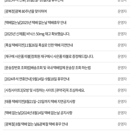
[2025추석 연휴] 10월2일~10월9일 휴무안내
운영자
[2024추석 연휴안내] 9월14일~9월18일 휴무안내
[광복정]광복 80주년을 맞이하여
운영자
[택배없는날]2025년 택배 없는날 택배휴무 안내
운영자
[사칭사이트3]모방 및 사칭하는 사이트 [큐약국]꼭 조심하세요.
[2025년 신제품] 비닉스 50mg 재고 확보했습니다.
운영자
[태풍 택배지연]8월21일~23일까지 택배 지연공지사항
[폭설 택배지연]11월26일 폭설로 인한 택배 지연안내
운영자
[택배 없는날]2024년 8월14일 택배 없는날 공지사항
[재구매 사은품 따불]정회원 재구매시 사은품 따불로 증정해드립니다.
운영자
[광복절] 8월 택배 없는 날&광복절 택배 휴무 안내
[운송장번호 조회법]배송조회 및 국내 택배업체 운송장 조회 하는법
운영자
[2024추석 연휴안내] 9월14일~9월18일 휴무안내
운영자
[ios앱 오픈]아이폰 고객 앱설치 가능합니다.
[사칭사이트3]모방 및 사칭하는 사이트 [큐약국]꼭 조심하세요.
운영자
[6월6일현충일]휴무 안내
[태풍 택배지연]8월21일~23일까지 택배 지연공지사항
운영자
[제품 가격인하]2024년 1월 가격인하 및 신제품 안내
[택배 없는날]2024년 8월14일 택배 없는날 공지사항
운영자
[설날연휴]2024년 새해 배송및 휴무안내
[광복절] 8월 택배 없는 날&광복절 택배 휴무 안내
운영자