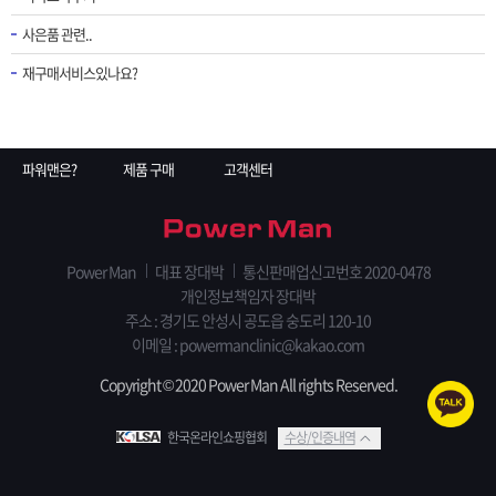
사은품 관련..
재구매서비스있나요?
파워맨은?
제품 구매
고객센터
Power Man
대표 장대박
통신판매업신고번호 2020-0478
개인정보책임자 장대박
주소 : 경기도 안성시 공도읍 숭도리 120-10
이메일 : powermanclinic@kakao.com
Copyright © 2020 Power Man All rights Reserved.
한국온라인쇼핑협회
수상/인증내역