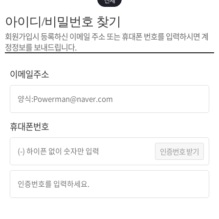
은?
구
꼴
섹
아이디/비밀번호 찾기
[무인택배함 이용 안내] 집 밖에 주소로 택배 받기
매
사
스
고
회원가입시 등록하신 이메일 주소 또는
휴대폰 번호를 입력하시면 계
정정보를 보내드립니다.
입금확인이 안되는 상황을 대비해 꼭 입금후 고객센터 연락바랍니다.
노
객
마
[2026구정 연휴]설 연휴 배송 및 휴무 안내
이메일주소
하
센
이
주
우
터
페
문
휴대폰번호
이
조
인증번호 받기
지
회