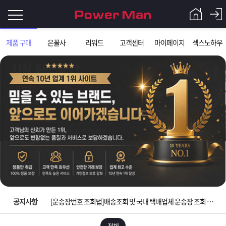
로
제품 구매
은꼴사
리워드
고객센터
마이페이지
섹스노하우
그
로
그
인
인
회
이
원
가
필
입
Q&A
요
파
입금확인이 안되는 상황을 대비해 꼭 입금후 고객센터 연락바랍니다.
합
워
제
[2026구정 연휴]설 연휴 배송 및 휴무 안내
니
맨
품
은
다.
공지사항
[운송장번호 조회법]배송조회 및 국내 택배업체 운송장 조회 하는법
[ios앱 오픈]아이폰 고객 앱설치 가능합니다.
전체