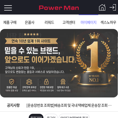
로
제품 구매
은꼴사
리워드
고객센터
마이페이지
섹스노하우
그
로
그
인
인
회
이
원
가
필
입
Q&A
요
파
입금확인이 안되는 상황을 대비해 꼭 입금후 고객센터 연락바랍니다.
합
워
제
[2026구정 연휴]설 연휴 배송 및 휴무 안내
니
맨
품
은
다.
공지사항
[운송장번호 조회법]배송조회 및 국내 택배업체 운송장 조회 하는법
[ios앱 오픈]아이폰 고객 앱설치 가능합니다.
회원가입
로그인
아이디/비밀번호 찾기