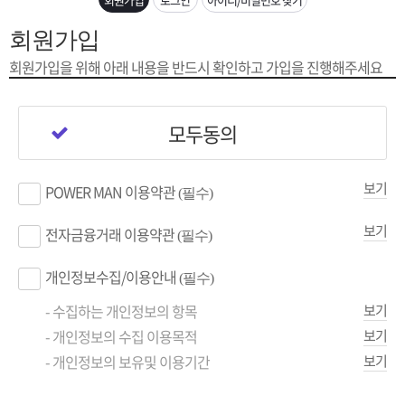
은?
구
꼴
섹
회원가입
[무인택배함 이용 안내] 집 밖에 주소로 택배 받기
매
사
스
고
회원가입을 위해 아래 내용을
반드시 확인하고 가입을 진행해주세요
입금확인이 안되는 상황을 대비해 꼭 입금후 고객센터 연락바랍니다.
노
객
마
모두동의
[2026구정 연휴]설 연휴 배송 및 휴무 안내
하
센
이
주
보기
POWER MAN 이용약관
(필수)
우
터
페
문
보기
전자금융거래 이용약관
(필수)
이
조
개인정보수집/이용안내
(필수)
지
회
- 수집하는 개인정보의 항목
보기
- 개인정보의 수집 이용목적
보기
- 개인정보의 보유및 이용기간
보기