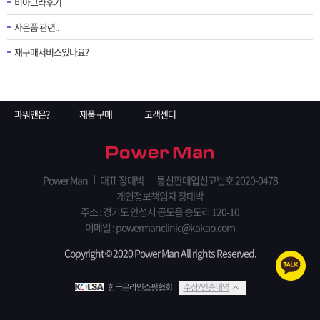
비아그라후기
사은품 관련..
재구매서비스있나요?
파워맨은?
제품 구매
고객센터
Power Man
대표 장대박
통신판매업신고번호 2020-0478
개인정보책임자 장대박
주소 : 경기도 안성시 공도읍 숭도리 120-10
이메일 : powermanclinic@kakao.com
Copyright © 2020 Power Man All rights Reserved.
한국온라인쇼핑협회
수상/인증내역