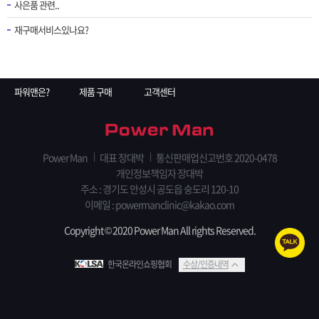
사은품 관련..
재구매서비스있나요?
파워맨은?
제품 구매
고객센터
Power Man
대표 장대박
통신판매업신고번호 2020-0478
개인정보책임자 장대박
주소 : 경기도 안성시 공도읍 숭도리 120-10
이메일 : powermanclinic@kakao.com
Copyright © 2020 Power Man All rights Reserved.
한국온라인쇼핑협회
수상/인증내역