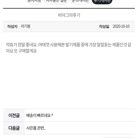
은?
구
꼴
섹
[무인택배함 이용 안내] 집 밖에 주소로 택배 받기
비아그라후기
매
사
스
고
라기봉
2020-10-10
작성자
작성일
입금확인이 안되는 상황을 대비해 꼭 입금후 고객센터 연락바랍니다.
노
객
마
[2026구정 연휴]설 연휴 배송 및 휴무 안내
약효가 정말 좋네요 .여태껏 사용해본 발기제품 중에 가장 말잘듣는 제품인것 같
하
센
이
주
아요 또 구매할게요
우
터
페
문
이
조
지
회
이전글
배송이 빠르네요 ^
다음글
사은품 관련..