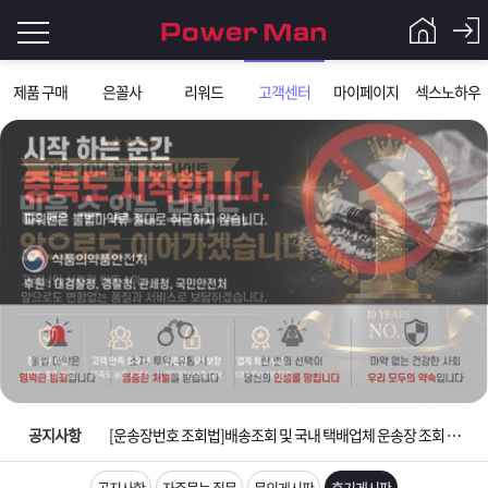
로
제품 구매
은꼴사
리워드
고객센터
마이페이지
섹스노하우
그
로
그
인
인
회
이
원
가
필
입
Q&A
요
파
입금확인이 안되는 상황을 대비해 꼭 입금후 고객센터 연락바랍니다.
합
워
제
[2026구정 연휴]설 연휴 배송 및 휴무 안내
니
맨
품
은
다.
공지사항
[운송장번호 조회법]배송조회 및 국내 택배업체 운송장 조회 하는법
[ios앱 오픈]아이폰 고객 앱설치 가능합니다.
공지사항
자주묻는 질문
문의게시판
후기게시판