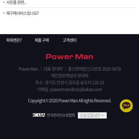
사은품 관련..
재구매서비스있나요?
파워맨은?
제품 구매
고객센터
Power Man
대표 장대박
통신판매업신고번호 2020-0478
개인정보책임자 장대박
주소 : 경기도 안성시 공도읍 숭도리 120-10
이메일 : powermanclinic@kakao.com
Copyright © 2020 Power Man All rights Reserved.
한국온라인쇼핑협회
수상/인증내역