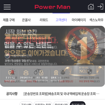
로
제품 구매
은꼴사
리워드
고객센터
마이페이지
섹스노하우
그
로
그
인
인
회
이
원
가
필
입
Q&A
요
파
입금확인이 안되는 상황을 대비해 꼭 입금후 고객센터 연락바랍니다.
합
워
제
[2026구정 연휴]설 연휴 배송 및 휴무 안내
니
맨
품
은
다.
공지사항
[운송장번호 조회법]배송조회 및 국내 택배업체 운송장 조회 하는법
[ios앱 오픈]아이폰 고객 앱설치 가능합니다.
공지사항
자주묻는 질문
문의게시판
후기게시판