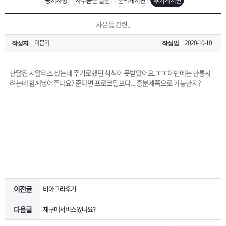
은?
구
꼴
섹
[무인택배함 이용 안내] 집 밖에 주소로 택배 받기
사은품 관련..
매
사
스
고
이문기
2020-10-10
작성자
작성일
입금확인이 안되는 상황을 대비해 꼭 입금후 고객센터 연락바랍니다.
노
객
마
[2026구정 연휴]설 연휴 배송 및 휴무 안내
한달전 시알리스 샀는데 주기로했던 칙칙이 못받았어요.ㅜㅜ이번에는 한통사
하
센
이
주
려는데 함꼐넣어주나요? 준다면 프로코밀보다... 흥분제쪽으로 가능한지?
우
터
페
문
이
조
지
회
이전글
비아그라후기
다음글
재구매서비스있나요?