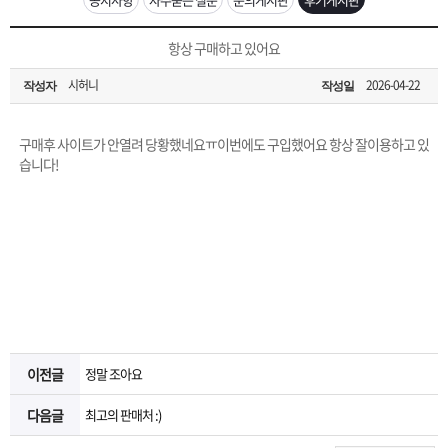
은?
구
꼴
섹
[무인택배함 이용 안내] 집 밖에 주소로 택배 받기
항상 구매하고 있어요
매
사
스
고
시허니
2026-04-22
작성자
작성일
입금확인이 안되는 상황을 대비해 꼭 입금후 고객센터 연락바랍니다.
노
객
마
[2026구정 연휴]설 연휴 배송 및 휴무 안내
구매후 사이트가 안열려 당황했네요ㅠ이번에도 구입했어요 항상 잘이용하고 있
하
센
이
주
습니다!
우
터
페
문
이
조
지
회
이전글
정말 조아요
다음글
최고의 판매처 :)