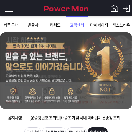
로
제품 구매
은꼴사
리워드
고객센터
마이페이지
섹스노하우
그
로
그
인
인
회
이
원
가
필
입
Q&A
요
파
입금확인이 안되는 상황을 대비해 꼭 입금후 고객센터 연락바랍니다.
합
워
제
[2026구정 연휴]설 연휴 배송 및 휴무 안내
니
맨
품
은
다.
공지사항
[운송장번호 조회법]배송조회 및 국내 택배업체 운송장 조회 하는법
[ios앱 오픈]아이폰 고객 앱설치 가능합니다.
공지사항
자주묻는 질문
문의게시판
후기게시판