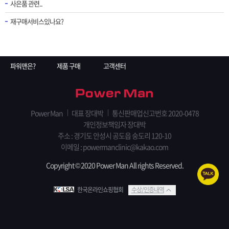
사은품 관련..
재구매서비스있나요?
파워맨은?
제품 구매
고객센터
Power Man
대표 장대박
통신판매업신고번호 2020-0478
개인정보책임자 장대박
주소 : 경기도 안성시 공도읍 숭도리 120-10
이메일 : powermanclinic@kakao.com
Copyright © 2020 Power Man All rights Reserved.
한국온라인쇼핑협회
수상/인증내역