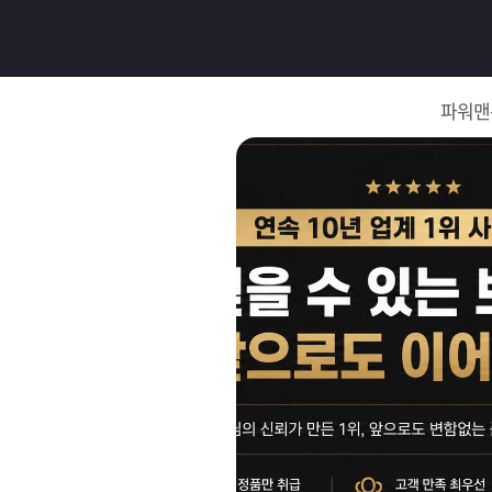
로
그
파워맨
인
로
그
인
이
회
필
원
가
요
입
Q&A
합
파
니
워
제
다.
맨
품
은