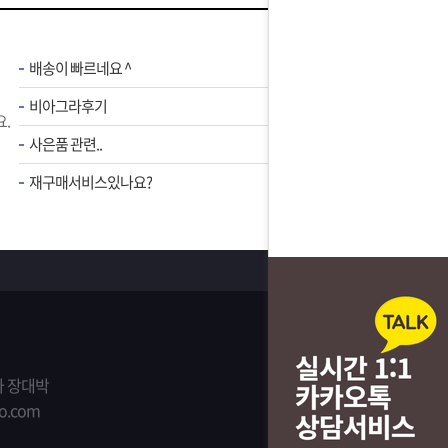
배송이 빠르네요 ^
비아그라후기
.
사은품 관련..
재구매서비스있나요?
 장대박
o.com