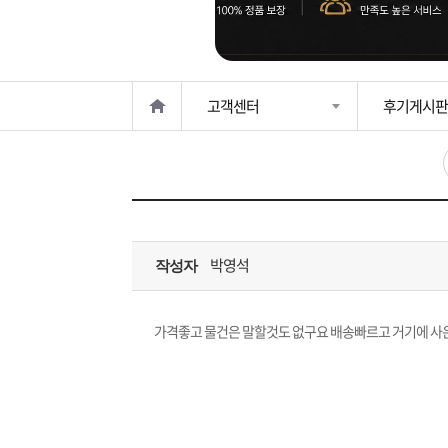
은?
구
꼴
섹
매
사
스
고
고객센터
후기게시판
노
객
마
하
센
이
주
우
터
페
문
박영석
작성자
이
조
지
회
가격좋고 물건은 말할것도 없구요 배송빠르고 거기에 사