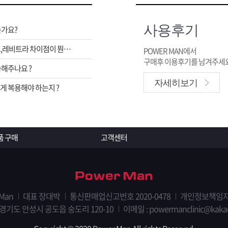
사용후기
는가요?
비아그라,시알리스,레비트라 차이점이 뭔가요 ?
POWER MAN에서
구매후 이용후기를 남겨주세요
해주나요 ?
자세히보기
 복용해야 하는지 ?
품 구매
고객센터
 Man
대표 장대박
통신판매업신고번호 2020-0478
개인정보책임자
 경기도 안성시 공도읍 숭도리 120-10
이메일 : powermanclinic@kaka