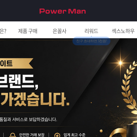
은?
제품 구매
은꼴사
리워드
섹스노하우
친구 초대하면 5천원!
입금확인이 안되