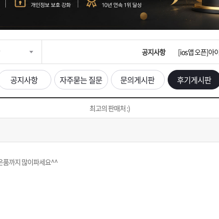
[2026구정 연휴
[운송장번호 조
공지사항
[ios앱 오픈]
[무인택배함 이용
공지사항
자주묻는 질문
문의게시판
후기게시판
입금확인이 안되
최고의 판매처 :)
[2026구정 연휴
은품까지 많이파세요^^