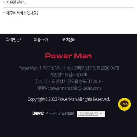
사은품 관련..
재구매서비스있나요?
파워맨은?
제품 구매
고객센터
Power Man
대표 장대박
통신판매업신고번호 2020-0478
개인정보책임자 장대박
주소 : 경기도 안성시 공도읍 숭도리 120-10
이메일 : powermanclinic@kakao.com
Copyright © 2020 Power Man All rights Reserved.
한국온라인쇼핑협회
수상/인증내역