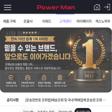
로
제품 구매
은꼴사
리워드
고객센터
마이페이지
섹스노하우
그
로
그
인
인
회
이
원
가
필
입
Q&A
요
파
입금확인이 안되는 상황을 대비해 꼭 입금후 고객센터 연락바랍니다.
합
워
제
[2026구정 연휴]설 연휴 배송 및 휴무 안내
니
맨
품
은
다.
공지사항
[운송장번호 조회법]배송조회 및 국내 택배업체 운송장 조회 하는법
[ios앱 오픈]아이폰 고객 앱설치 가능합니다.
공지사항
자주묻는 질문
문의게시판
후기게시판