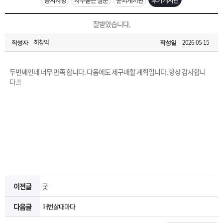
은?
구
꼴
섹
[무인택배함 이용 안내] 집 밖에 주소로 택배 받기
잘받았습니다.
매
사
스
고
허창익
2026-05-15
작성자
작성일
입금확인이 안되는 상황을 대비해 꼭 입금후 고객센터 연락바랍니다.
노
객
마
[2026구정 연휴]설 연휴 배송 및 휴무 안내
두번째인데 너무 만족 합니다. 다음에도 제구매할 계획입니다. 항상 감사합니
하
센
이
주
다.!!
우
터
페
문
이
조
지
회
이전글
굿
다음글
매번살때마다