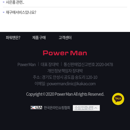
사은품 관련..
재구매서비스있나요?
파워맨은?
제품 구매
고객센터
Power Man
대표 장대박
통신판매업신고번호 2020-0478
개인정보책임자 장대박
주소 : 경기도 안성시 공도읍 숭도리 120-10
이메일 : powermanclinic@kakao.com
Copyright © 2020 Power Man All rights Reserved.
한국온라인쇼핑협회
수상/인증내역