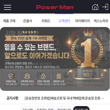
로
제품 구매
은꼴사
리워드
고객센터
마이페이지
섹스노하우
그
로
그
인
인
회
이
원
가
필
입
Q&A
요
파
입금확인이 안되는 상황을 대비해 꼭 입금후 고객센터 연락바랍니다.
합
워
제
[2026구정 연휴]설 연휴 배송 및 휴무 안내
니
맨
품
은
다.
공지사항
[운송장번호 조회법]배송조회 및 국내 택배업체 운송장 조회 하는법
[ios앱 오픈]아이폰 고객 앱설치 가능합니다.
공지사항
자주묻는 질문
문의게시판
후기게시판