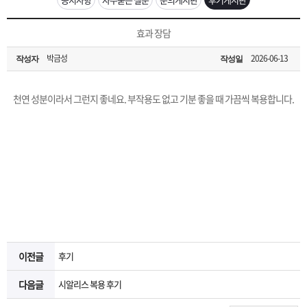
은?
구
꼴
섹
[무인택배함 이용 안내] 집 밖에 주소로 택배 받기
효과 장담
매
사
스
고
박금성
2026-06-13
작성자
작성일
입금확인이 안되는 상황을 대비해 꼭 입금후 고객센터 연락바랍니다.
노
객
마
[2026구정 연휴]설 연휴 배송 및 휴무 안내
천연 성분이라서 그런지 좋네요. 부작용도 없고 기분 좋을 때 가끔씩 복용합니다.
하
센
이
주
우
터
페
문
이
조
지
회
이전글
후기
다음글
시알리스 복용 후기