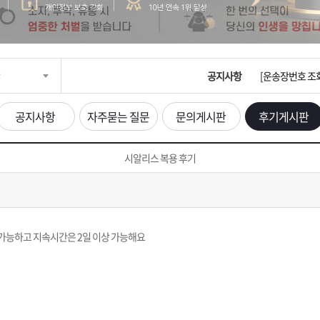
입금확인이 안되
[2026구정 연휴
공지사항
[운송장번호 조
[ios앱 오픈]
공지사항
자주묻는 질문
문의게시판
후기게시판
[무인택배함 이용
시알리스 복용 후기
입금확인이 안되
[2026구정 연휴
가능하고 지속시간은 2일 이상 가능해요