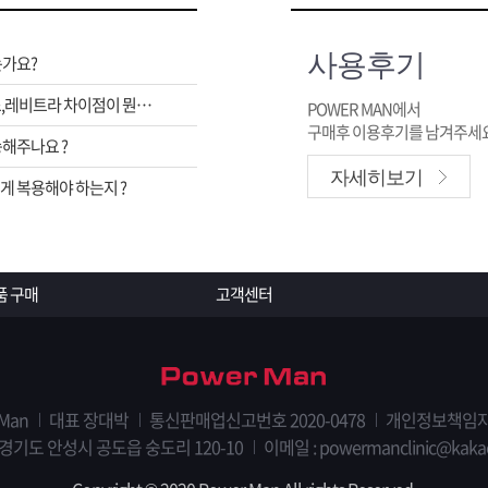
사용후기
는가요?
비아그라,시알리스,레비트라 차이점이 뭔가요 ?
POWER MAN에서
구매후 이용후기를 남겨주세요
해주나요 ?
자세히보기
 복용해야 하는지 ?
품 구매
고객센터
 Man
대표 장대박
통신판매업신고번호 2020-0478
개인정보책임자
 경기도 안성시 공도읍 숭도리 120-10
이메일 : powermanclinic@kaka