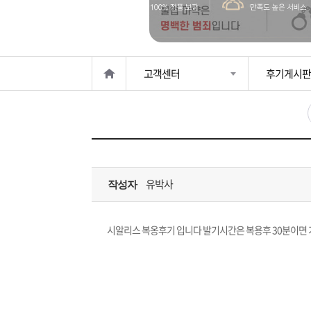
은?
구
꼴
섹
매
사
스
고
고객센터
후기게시판
노
객
마
하
센
이
주
우
터
페
문
유박사
작성자
이
조
지
회
시알리스 복옹후기 입니다 발기시간은 복용후 30분이면 