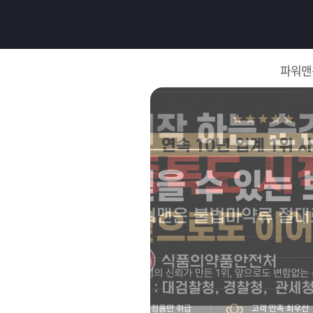
로
그
파워맨
인
로
그
인
이
회
필
원
가
요
입
Q&A
합
파
니
워
제
다.
맨
품
은