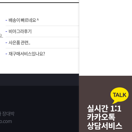
배송이 빠르네요 ^
비아그라후기
.
사은품 관련..
재구매서비스있나요?
 장대박
o.com