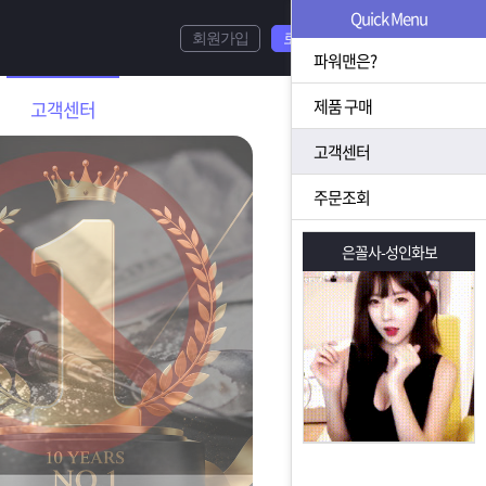
Quick Menu
회원가입
로그인
파워맨은?
제품 구매
고객센터
고객센터
주문조회
은꼴사-성인화보
은꼴사-성인화보