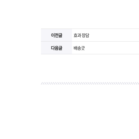
이전글
효과 장담
다음글
배송굿