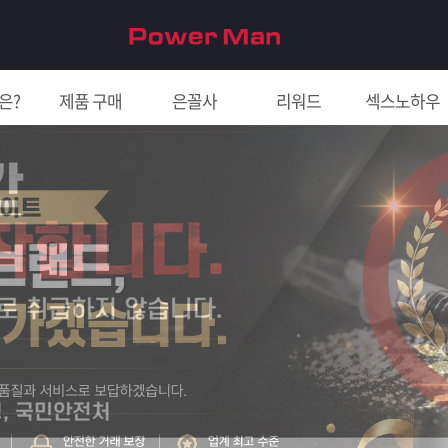
은?
제품 구매
은꼴사
리워드
섹스노하우
친구 초대하면 5천원!