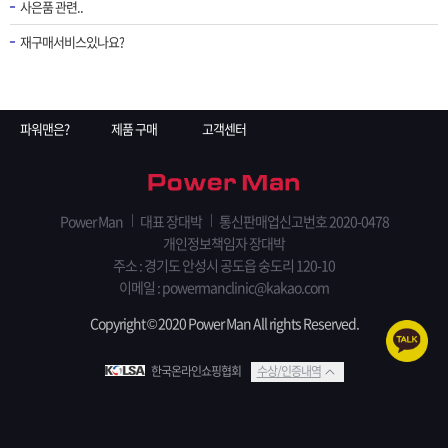
사은품 관련..
재구매서비스있나요?
파워맨은?
제품 구매
고객센터
Power Man
대표 장대박
통신판매업신고번호 2020-0478
개인정보책임자 장대박
주소 : 경기도 안성시 공도읍 숭도리 120-10
이메일 : powermanclinic@kakao.com
Copyright © 2020 Power Man All rights Reserved.
한국온라인쇼핑협회
수상/인증내역