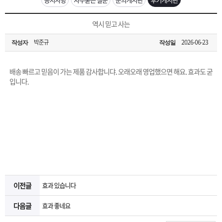
은?
구
꼴
섹
[무인택배함 이용 안내] 집 밖에 주소로 택배 받기
역시 믿고 사는
매
사
스
고
박준규
2026-06-23
작성자
작성일
입금확인이 안되는 상황을 대비해 꼭 입금후 고객센터 연락바랍니다.
노
객
마
[2026구정 연휴]설 연휴 배송 및 휴무 안내
배송 빠르고 믿음이 가는 제품 감사합니댜. 오래오래 영업했으면 해요. 효과도 굳
하
센
이
주
입니다.
우
터
페
문
이
조
지
회
이전글
효과 있습니다
다음글
효과 좋네요