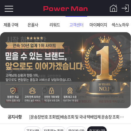
로
제품 구매
은꼴사
리워드
고객센터
마이페이지
섹스노하우
그
로
그
인
인
회
이
원
가
필
입
Q&A
요
파
입금확인이 안되는 상황을 대비해 꼭 입금후 고객센터 연락바랍니다.
합
워
제
[2026구정 연휴]설 연휴 배송 및 휴무 안내
니
맨
품
은
다.
공지사항
[운송장번호 조회법]배송조회 및 국내 택배업체 운송장 조회 하는법
[ios앱 오픈]아이폰 고객 앱설치 가능합니다.
공지사항
자주묻는 질문
문의게시판
후기게시판