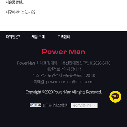
사은품 관련..
재구매서비스있나요?
파워맨은?
제품 구매
고객센터
Power Man
대표 장대박
통신판매업신고번호 2020-0478
개인정보책임자 장대박
주소 : 경기도 안성시 공도읍 숭도리 120-10
이메일 : powermanclinic@kakao.com
Copyright © 2020 Power Man All rights Reserved.
한국온라인쇼핑협회
수상/인증내역