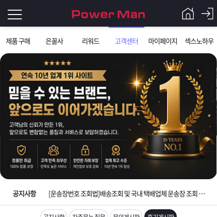
로
제품 구매
은꼴사
리워드
고객센터
마이페이지
섹스노하우
그
로
그
인
인
회
이
원
가
필
입
Q&A
요
파
입금확인이 안되는 상황을 대비해 꼭 입금후 고객센터 연락바랍니다.
합
워
제
[2026구정 연휴]설 연휴 배송 및 휴무 안내
니
맨
품
은
다.
공지사항
[운송장번호 조회법]배송조회 및 국내 택배업체 운송장 조회 하는법
[ios앱 오픈]아이폰 고객 앱설치 가능합니다.
공지사항
자주묻는 질문
문의게시판
후기게시판