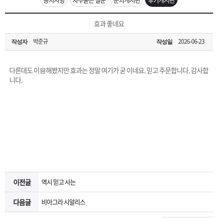
은?
구
꼴
섹
[무인택배함 이용 안내] 집 밖에 주소로 택배 받기
효과 좋네요
매
사
스
고
박준규
2026-06-23
작성자
작성일
입금확인이 안되는 상황을 대비해 꼭 입금후 고객센터 연락바랍니다.
노
객
마
[2026구정 연휴]설 연휴 배송 및 휴무 안내
다른데도 이묭해봤지만 효과는 정말 여기가 굳 이네요. 믿고 주문합니다. 감사합
하
센
이
주
니다.
우
터
페
문
이
조
지
회
이전글
역시 믿고 사는
다음글
비아그라 시알리스