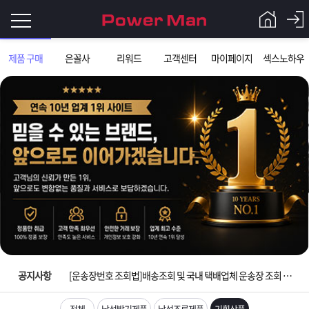
로
제품 구매
은꼴사
리워드
고객센터
마이페이지
섹스노하우
그
로
그
인
인
회
이
원
가
필
입
Q&A
요
파
입금확인이 안되는 상황을 대비해 꼭 입금후 고객센터 연락바랍니다.
합
워
제
[2026구정 연휴]설 연휴 배송 및 휴무 안내
니
맨
품
은
다.
공지사항
[운송장번호 조회법]배송조회 및 국내 택배업체 운송장 조회 하는법
[ios앱 오픈]아이폰 고객 앱설치 가능합니다.
전체
남성발기제품
남성조루제품
기획상품