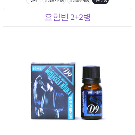
은?
구
꼴
섹
[무인택배함 이용 안내] 집 밖에 주소로 택배 받기
요힘빈 2+2병
매
사
스
고
입금확인이 안되는 상황을 대비해 꼭 입금후 고객센터 연락바랍니다.
노
객
마
[2026구정 연휴]설 연휴 배송 및 휴무 안내
하
센
이
주
우
터
페
문
이
조
지
회