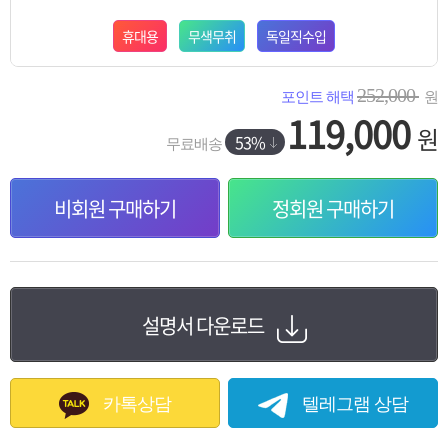
휴대용
무색무취
독일직수입
252,000
포인트 해택
원
119,000
원
53%
무료배송
비회원 구매하기
정회원 구매하기
설명서 다운로드
카톡상담
텔레그램 상담