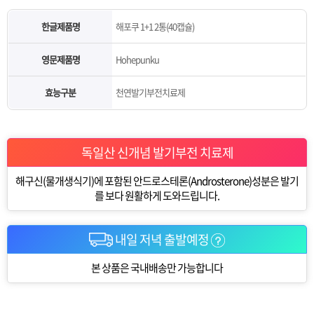
한글제품명
해포쿠 1+1 2통(40캡슐)
영문제품명
Hohepunku
효능구분
천연발기부전치료제
독일산 신개념 발기부전 치료제
해구신(물개생식기)에 포함된 안드로스테론(Androsterone)성분은 발기
를 보다 원활하게 도와드립니다.
내일 저녁 출발예정
본 상품은 국내배송만 가능합니다