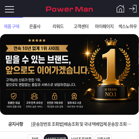
로
제품 구매
은꼴사
리워드
고객센터
마이페이지
섹스노하우
그
로
그
인
인
회
이
원
가
필
입
Q&A
요
파
입금확인이 안되는 상황을 대비해 꼭 입금후 고객센터 연락바랍니다.
합
워
제
[2026구정 연휴]설 연휴 배송 및 휴무 안내
니
맨
품
은
다.
공지사항
[운송장번호 조회법]배송조회 및 국내 택배업체 운송장 조회 하는법
[ios앱 오픈]아이폰 고객 앱설치 가능합니다.
전체
남성발기제품
남성조루제품
기획상품