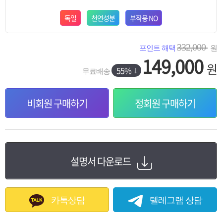
독일
천연성분
부작용 NO
332,000
포인트 해택
원
149,000
원
55%
무료배송
비회원 구매하기
정회원 구매하기
설명서 다운로드
카톡상담
텔레그램 상담