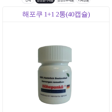
은?
구
꼴
섹
[무인택배함 이용 안내] 집 밖에 주소로 택배 받기
해포쿠 1+1 2통(40캡슐)
매
사
스
고
입금확인이 안되는 상황을 대비해 꼭 입금후 고객센터 연락바랍니다.
노
객
마
[2026구정 연휴]설 연휴 배송 및 휴무 안내
하
센
이
주
우
터
페
문
이
조
지
회