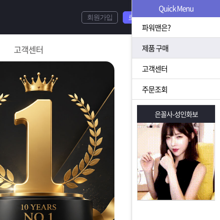
Quick Menu
회원가입
로그인
파워맨은?
제품 구매
고객센터
고객센터
주문조회
은꼴사-성인화보
은꼴사-성인화보