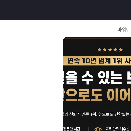
로
그
파워맨
인
로
그
인
이
회
필
원
가
요
입
Q&A
합
파
니
워
제
다.
맨
품
은