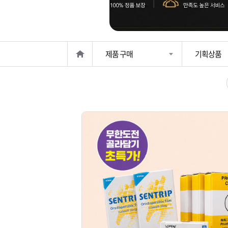
은?
구
꼴
섹
매
사
스
고
제품 구매
기획상품
노
객
마
하
센
이
주
우
터
페
문
이
조
지
회