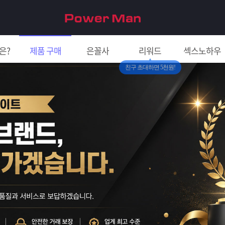
은?
제품 구매
은꼴사
리워드
섹스노하우
친구 초대하면 5천원!