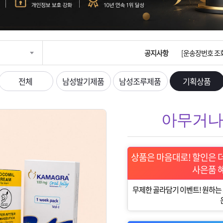
입금확인이 안되
[2026구정 연휴
공지사항
[운송장번호 조
[ios앱 오픈]
전체
남성발기제품
남성조루제품
기획상품
[무인택배함 이용
아무거나 
입금확인이 안되
[2026구정 연휴
상품은 마음대로! 할인은 
사은품 
무제한 골라담기 이벤트! 원하는 