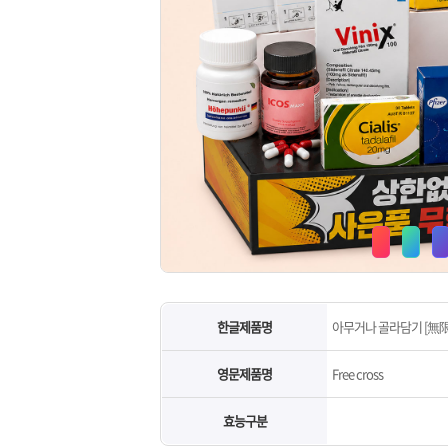
한글제품명
아무거나 골라담기 [無限
영문제품명
Free cross
효능구분