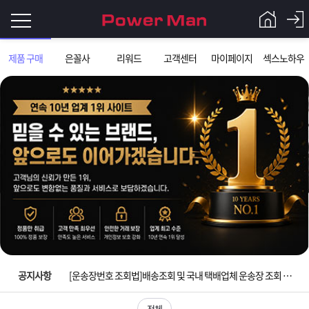
로
제품 구매
은꼴사
리워드
고객센터
마이페이지
섹스노하우
그
로
그
인
인
회
이
원
가
필
입
Q&A
요
파
입금확인이 안되는 상황을 대비해 꼭 입금후 고객센터 연락바랍니다.
합
워
제
[2026구정 연휴]설 연휴 배송 및 휴무 안내
니
맨
품
은
다.
공지사항
[운송장번호 조회법]배송조회 및 국내 택배업체 운송장 조회 하는법
[ios앱 오픈]아이폰 고객 앱설치 가능합니다.
전체