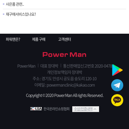
사은품 관련..
재구매서비스있나요?
파워맨은?
제품 구매
고객센터
Power Man
대표 장대박
통신판매업신고번호 2020-0478
개인정보책임자 장대박
주소 : 경기도 안성시 공도읍 숭도리 120-10
이메일 : powermanclinic@kakao.com
Copyright © 2020 Power Man All rights Reserved.
한국온라인쇼핑협회
수상/인증내역