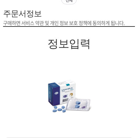
은?
구
꼴
섹
주문서정보
[무인택배함 이용 안내] 집 밖에 주소로 택배 받기
매
사
스
고
구매하면 서비스 약관 및 개인 정보 보호 정책에 동의하게 됩니다.
입금확인이 안되는 상황을 대비해 꼭 입금후 고객센터 연락바랍니다.
노
객
마
정보입력
[2026구정 연휴]설 연휴 배송 및 휴무 안내
하
센
이
주
우
터
페
문
이
조
지
회