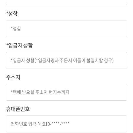
*성함
*입금자 성함
주소지
휴대폰번호