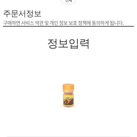
은?
구
꼴
섹
주문서정보
[무인택배함 이용 안내] 집 밖에 주소로 택배 받기
매
사
스
고
구매하면 서비스 약관 및 개인 정보 보호 정책에 동의하게 됩니다.
입금확인이 안되는 상황을 대비해 꼭 입금후 고객센터 연락바랍니다.
노
객
마
정보입력
[2026구정 연휴]설 연휴 배송 및 휴무 안내
하
센
이
주
우
터
페
문
이
조
지
회