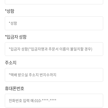
*성함
*입금자 성함
주소지
휴대폰번호