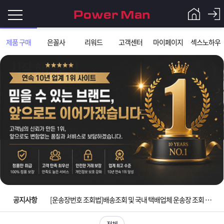
로
제품 구매
은꼴사
리워드
고객센터
마이페이지
섹스노하우
그
로
그
인
인
회
이
원
가
필
입
Q&A
요
파
입금확인이 안되는 상황을 대비해 꼭 입금후 고객센터 연락바랍니다.
합
워
제
[2026구정 연휴]설 연휴 배송 및 휴무 안내
니
맨
품
은
다.
공지사항
[운송장번호 조회법]배송조회 및 국내 택배업체 운송장 조회 하는법
[ios앱 오픈]아이폰 고객 앱설치 가능합니다.
전체