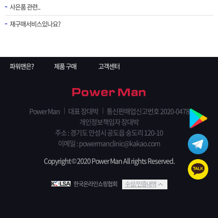
사은품 관련..
재구매서비스있나요?
파워맨은?
제품 구매
고객센터
Power Man
대표 장대박
통신판매업신고번호 2020-0478
개인정보책임자 장대박
주소 : 경기도 안성시 공도읍 숭도리 120-10
이메일 : powermanclinic@kakao.com
Copyright © 2020 Power Man All rights Reserved.
한국온라인쇼핑협회
수상/인증내역