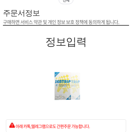
은?
구
꼴
섹
주문서정보
[무인택배함 이용 안내] 집 밖에 주소로 택배 받기
매
사
스
고
구매하면 서비스 약관 및 개인 정보 보호 정책에 동의하게 됩니다.
입금확인이 안되는 상황을 대비해 꼭 입금후 고객센터 연락바랍니다.
노
객
마
정보입력
[2026구정 연휴]설 연휴 배송 및 휴무 안내
하
센
이
주
우
터
페
문
이
조
지
회
아래 카톡,텔레그램으로도 간편주문 가능합니다.