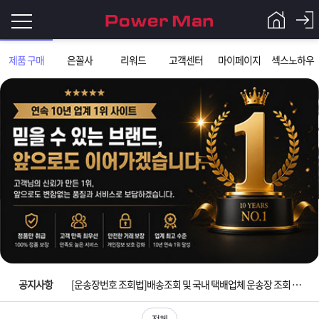
로
제품 구매
은꼴사
리워드
고객센터
마이페이지
섹스노하우
그
로
그
인
인
회
이
원
가
필
입
Q&A
요
파
입금확인이 안되는 상황을 대비해 꼭 입금후 고객센터 연락바랍니다.
합
워
제
[2026구정 연휴]설 연휴 배송 및 휴무 안내
니
맨
품
은
다.
공지사항
[운송장번호 조회법]배송조회 및 국내 택배업체 운송장 조회 하는법
[ios앱 오픈]아이폰 고객 앱설치 가능합니다.
전체