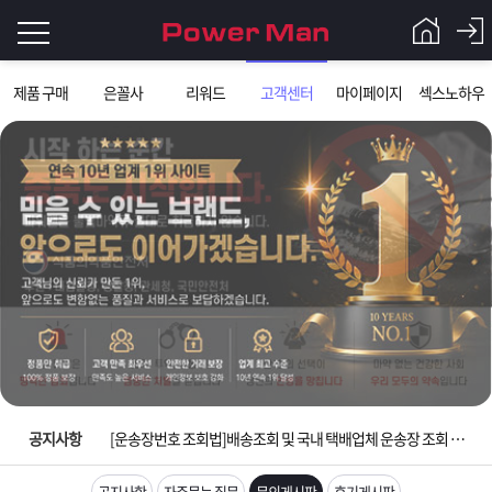
로
제품 구매
은꼴사
리워드
고객센터
마이페이지
섹스노하우
그
로
그
인
인
회
이
원
가
필
입
Q&A
요
파
입금확인이 안되는 상황을 대비해 꼭 입금후 고객센터 연락바랍니다.
합
워
제
[2026구정 연휴]설 연휴 배송 및 휴무 안내
니
맨
품
은
다.
공지사항
[운송장번호 조회법]배송조회 및 국내 택배업체 운송장 조회 하는법
[ios앱 오픈]아이폰 고객 앱설치 가능합니다.
공지사항
자주묻는 질문
문의게시판
후기게시판