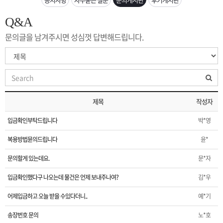
은?
구
꼴
섹
Q&A
[무인택배함 이용 안내] 집 밖에 주소로 택배 받기
매
사
스
고
문의글을 남겨주시면 성심껏 답변해드립니다.
입금확인이 안되는 상황을 대비해 꼭 입금후 고객센터 연락바랍니다.
노
객
마
[2026구정 연휴]설 연휴 배송 및 휴무 안내
하
센
이
주
제목
작성자
우
터
페
문
입금확인부탁드립니다
박*영
이
조
복용방법뮨의드립니다
윤*
문의할게 있는데요.
문*자
지
회
입금확인했다구 나오는데 물건은 언제 보내주나여?
김*우
어제입금하고 오늘 받을 수있다더니..
예*기
송장번호 문의
노*호