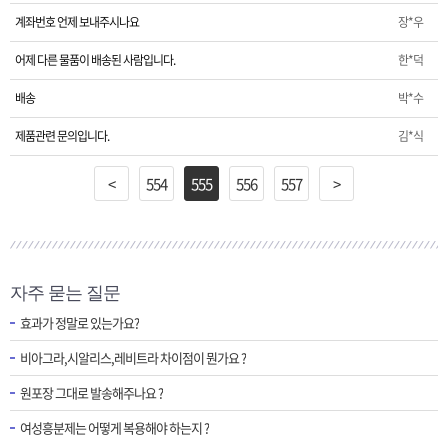
계좌번호 언제 보내주시나요
장*우
어제 다른 물품이 배송된 사람입니다.
한*덕
배송
박*수
제품관련 문의입니다.
김*식
<
554
555
556
557
>
자주 묻는 질문
효과가 정말로 있는가요?
비아그라,시알리스,레비트라 차이점이 뭔가요 ?
원포장 그대로 발송해주나요 ?
여성흥분제는 어떻게 복용해야 하는지 ?