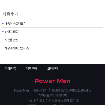
사용후기
배송이 빠르네요 ^
비아그라후기
사은품 관련..
재구매서비스있나요?
파워맨은?
제품 구매
고객센터
Power Man
대표 장대박
통신판매업신고번호 2020-0478
개인정보책임자 장대박
주소 : 경기도 안성시 공도읍 숭도리 120-10