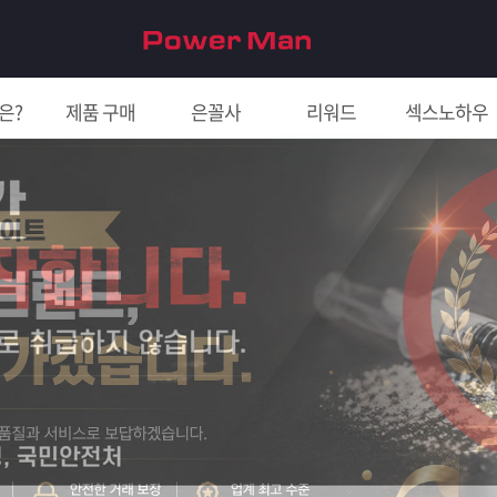
은?
제품 구매
은꼴사
리워드
섹스노하우
친구 초대하면 5천원!