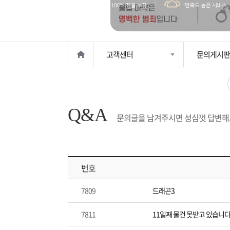
은?
구
꼴
섹
매
사
스
고
고객센터
문의게시판
노
객
마
하
센
이
주
Q&A
우
터
페
문
문의글을 남겨주시면 성심껏 답변해
이
조
번호
지
회
7809
드래곤3
7811
11일째 물건 못받고 있습니다.