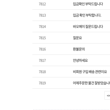
7812
입금확인 부탁드립니다
7813
입금 확인 부탁합니다.
7814
바오메이 질문드립니다
7815
질문요
7816
환불문의
7817
안녕하세요
7818
비회원 구입 배송 관련이요
7819
어제주문한 물건 잘받았습니
<