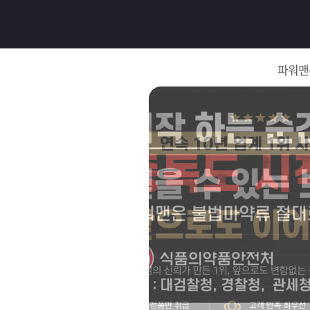
로
그
파워맨
인
로
그
인
이
회
필
원
가
요
입
Q&A
합
파
니
워
제
다.
맨
품
은