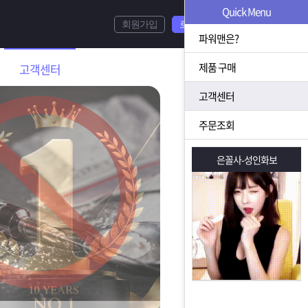
Quick Menu
회원가입
로그인
파워맨은?
제품 구매
고객센터
고객센터
주문조회
은꼴사-성인화보
은꼴사-성인화보