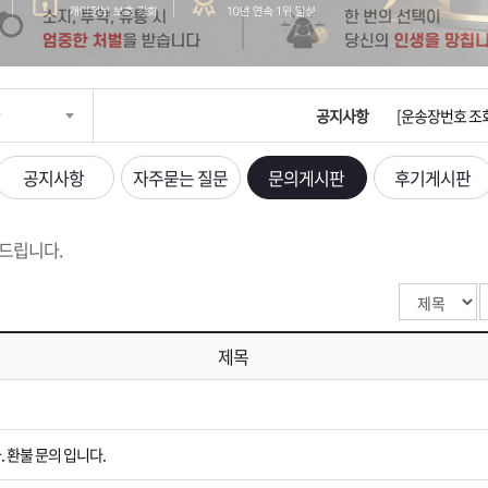
입금확인이 안되
[2026구정 연휴
공지사항
[운송장번호 조
[ios앱 오픈]
공지사항
자주묻는 질문
문의게시판
후기게시판
[무인택배함 이용
드립니다.
입금확인이 안되
[2026구정 연휴
제목
 환불 문의 입니다.